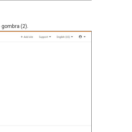
e
gombra (2).