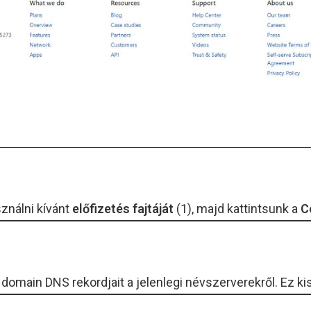
sználni kívánt
előfizetés fajtáját
(1), majd kattintsunk a
C
 domain DNS rekordjait a jelenlegi névszerverekről. Ez kis