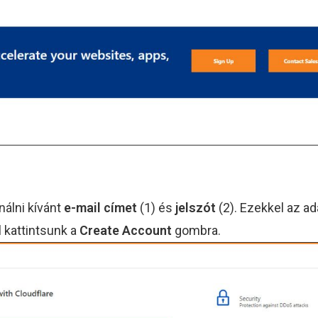
nálni kívánt
e-mail címet
(1) és
jelszót
(2). Ezekkel az a
l kattintsunk a
Create Account
gombra.