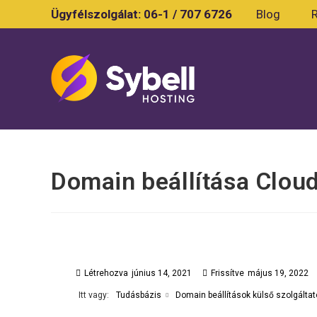
Skip
Ügyfélszolgálat:
06-1 / 707 6726
Blog
to
content
Domain beállítása Cloud
Létrehozva
június 14, 2021
Frissítve
május 19, 2022
Itt vagy:
Tudásbázis
Domain beállítások külső szolgálta