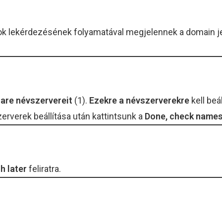
ok lekérdezésének folyamatával megjelennek a domain jel
are névszervereit
(1).
Ezekre a névszerverekre
kell beá
erverek beállítása után kattintsunk a
Done, check names
h later
feliratra.