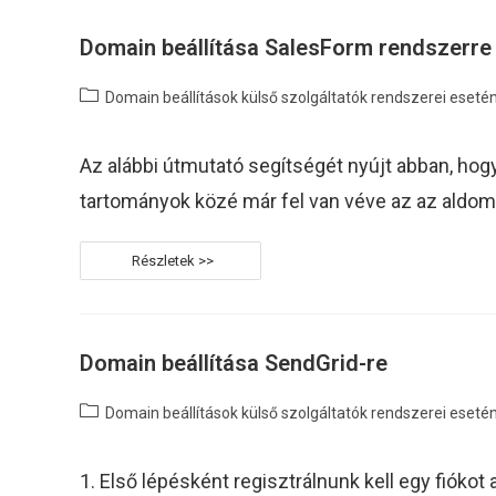
Domain beállítása SalesForm rendszerre
Post
Domain beállítások külső szolgáltatók rendszerei eseté
category:
Az alábbi útmutató segítségét nyújt abban, ho
tartományok közé már fel van véve az az aldom
Domain
Beállítása
SalesForm
Rendszerre
Domain beállítása SendGrid-re
Post
Domain beállítások külső szolgáltatók rendszerei eseté
category:
1. Első lépésként regisztrálnunk kell egy fió