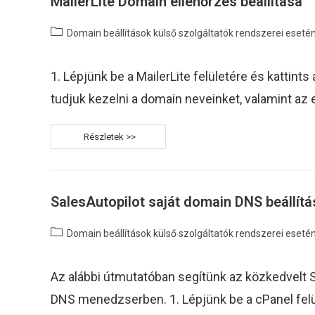
MailerLite Domain ellenőrzés beállítása
Post
Domain beállítások külső szolgáltatók rendszerei eseté
category:
1. Lépjünk be a MailerLite felületére és kattint
tudjuk kezelni a domain neveinket, valamint az 
MailerLite
Domain
Ellenőrzés
Beállítása
SalesAutopilot saját domain DNS beállítá
Post
Domain beállítások külső szolgáltatók rendszerei eseté
category:
Az alábbi útmutatóban segítünk az közkedvelt Sa
DNS menedzserben. 1. Lépjünk be a cPanel felül