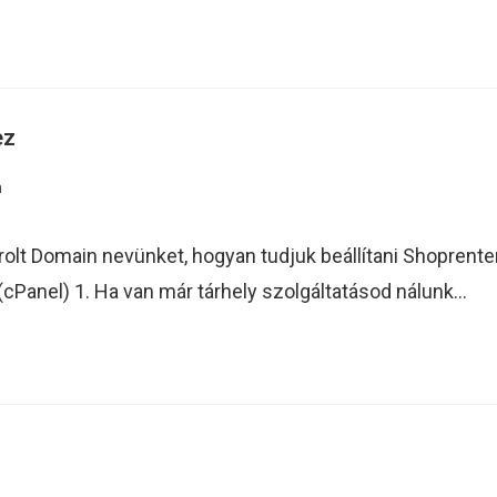
ez
n
sárolt Domain nevünket, hogyan tudjuk beállítani Shopren
(cPanel) 1. Ha van már tárhely szolgáltatásod nálunk…