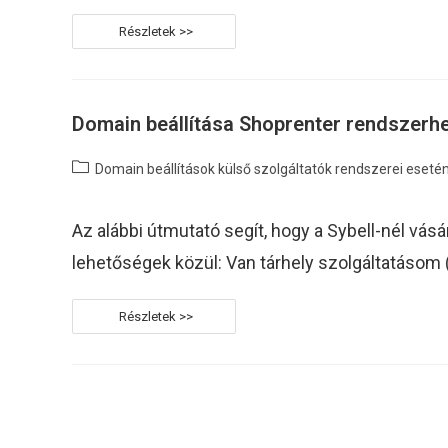
SalesAutopilot
Saját
Domain
DNS
Beállítása
CPanel
Felületen
Domain beállítása Shoprenter rendszerh
Post
Domain beállítások külső szolgáltatók rendszerei eseté
category:
Az alábbi útmutató segít, hogy a Sybell-nél vá
lehetőségek közül: Van tárhely szolgáltatásom 
Domain
Beállítása
Shoprenter
Rendszerhez