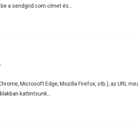
uk be a sendgrid.com címet és…
n
rome, Microsoft Edge, Mozilla Firefox, stb.), az URL me
ablakban kattintsunk…