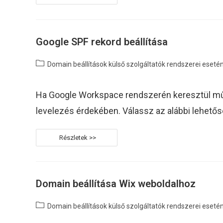
Beállítása
SalesAutopilot
Rendszerre
Google SPF rekord beállítása
Post
Domain beállítások külső szolgáltatók rendszerei eseté
category:
Ha Google Workspace rendszerén keresztül műkö
levelezés érdekében. Válassz az alábbi lehetős
Google
SPF
Rekord
Beállítása
Domain beállítása Wix weboldalhoz
Post
Domain beállítások külső szolgáltatók rendszerei eseté
category: