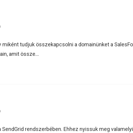
n
gy miként tudjuk összekapcsolni a domainünket a SalesF
ain, amit össze…
n
kot a SendGrid rendszerbében. Ehhez nyissuk meg valamel