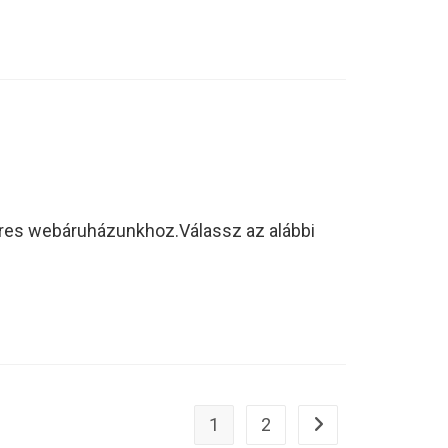
teres webáruházunkhoz.Válassz az alábbi
1
2
Go to the next page