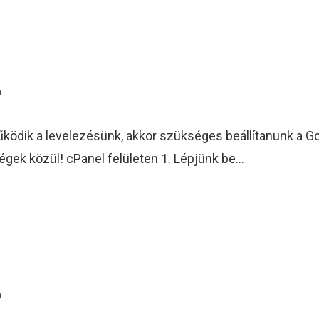
n
dik a levelezésünk, akkor szükséges beállítanunk a Go
égek közül! cPanel felületen 1. Lépjünk be…
n