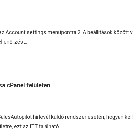
n
s az Account settings menüpontra.2. A beállítások között 
ellenőrzést…
sa cPanel felületen
n
lesAutopilot hírlevél küldő rendszer esetén, hogyan kell 
etre, ezt az ITT található…