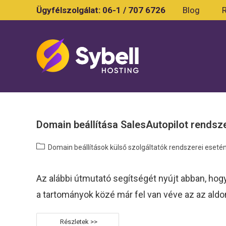
Skip
Ügyfélszolgálat:
06-1 / 707 6726
Blog
to
content
Domain beállítása SalesAutopilot rendsz
Post
Domain beállítások külső szolgáltatók rendszerei eseté
category:
Az alábbi útmutató segítségét nyújt abban, ho
a tartományok közé már fel van véve az az ald
Domain