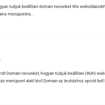
gyan tudjuk beállítani domain nevünket Wix weboldalunkho
omains menüpontra…
n
sárolt Domain nevünket, hogyan tudjuk beállítani UNAS 
s menüpont alatt lévő Domain az áruházhoz opciót kell k