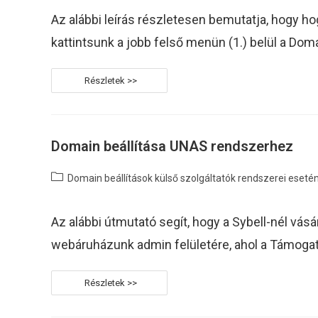
Az alábbi leírás részletesen bemutatja, hogy ho
kattintsunk a jobb felső menün (1.) belül a D
Domain
Beállítása
Wix
Weboldalhoz
Domain beállítása UNAS rendszerhez
Post
Domain beállítások külső szolgáltatók rendszerei eseté
category:
Az alábbi útmutató segít, hogy a Sybell-nél vá
webáruházunk admin felületére, ahol a Támogatá
Domain
Beállítása
UNAS
Rendszerhez