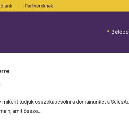
Rólunk
Partnereknek
Belépé
erre
n
gy miként tudjuk összekapcsolni a domainünket a SalesAu
omain, amit össze…