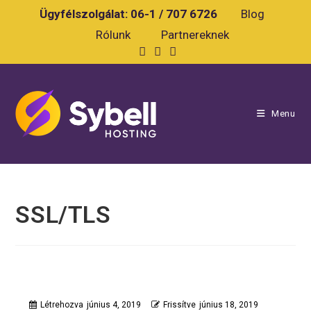
Skip
Ügyfélszolgálat:
06-1 / 707 6726
Blog
to
Rólunk
Partnereknek
content
Menu
SSL/TLS
Létrehozva
június 4, 2019
Frissítve
június 18, 2019