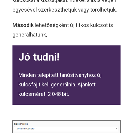
kulcsokat a kiszolgálón. Ezeket a lista végén
egyesével szerkeszthetjük vagy törölhetjük.
Második
lehetőségként új titkos kulcsot is
generálhatunk,
Jó tudni!
Minden telepített tanúsítványhoz új
kulcsfájlt kell generálnia. Ajánlott
kulcsméret: 2 048 bit.