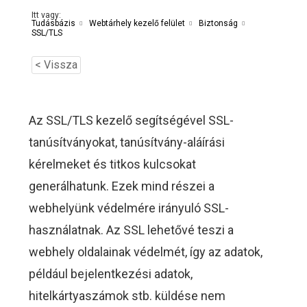
Itt vagy:
Tudásbázis
Webtárhely kezelő felület
Biztonság
SSL/TLS
< Vissza
Az SSL/TLS kezelő segítségével SSL-
tanúsítványokat, tanúsítvány-aláírási
kérelmeket és titkos kulcsokat
generálhatunk. Ezek mind részei a
webhelyünk védelmére irányuló SSL-
használatnak. Az SSL lehetővé teszi a
webhely oldalainak védelmét, így az adatok,
például bejelentkezési adatok,
hitelkártyaszámok stb. küldése nem