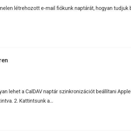
nelen létrehozott e-mail fiókunk naptárát, hogyan tudjuk b
ren
gyan lehet a CalDAV naptár szinkronizációt beállítani Ap
tintva. 2. Kattintsunk a…