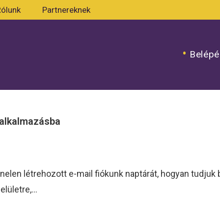
Rólunk
Partnereknek
Belépé
 alkalmazásba
anelen létrehozott e-mail fiókunk naptárát, hogyan tudju
elületre,…