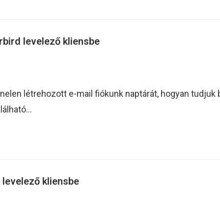
rbird levelező kliensbe
nelen létrehozott e-mail fiókunk naptárát, hogyan tudjuk 
alálható…
 levelező kliensbe