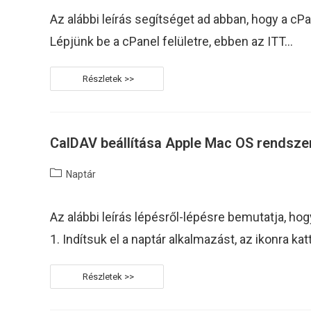
Az alábbi leírás segítséget ad abban, hogy a cPa
Lépjünk be a cPanel felületre, ebben az ITT…
E-
Mail
Naptár
(CalDAV)
Beállítása
Outlook
Levelező
CalDAV beállítása Apple Mac OS rendsze
Kliensbe
Post
Naptár
category:
Az alábbi leírás lépésről-lépésre bemutatja, ho
1. Indítsuk el a naptár alkalmazást, az ikonra kat
CalDAV
Beállítása
Apple
Mac