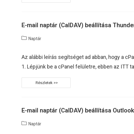
Mail
Naptár
Beállítása
Windows
Naptár
Alkalmazásba
E-mail naptár (CalDAV) beállítása Thunde
Post
Naptár
category:
Az alábbi leírás segítséget ad abban, hogy a cPa
1. Lépjünk be a cPanel felületre, ebben az ITT t
E-
Mail
Naptár
(CalDAV)
Beállítása
Thunderbird
Levelező
E-mail naptár (CalDAV) beállítása Outlook
Kliensbe
Post
Naptár
category: