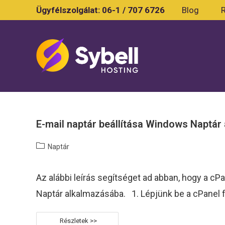
Skip
Ügyfélszolgálat:
06-1 / 707 6726
Blog
to
content
E-mail naptár beállítása Windows Naptár
Post
Naptár
category:
Az alábbi leírás segítséget ad abban, hogy a cP
Naptár alkalmazásába. 1. Lépjünk be a cPanel f
E-