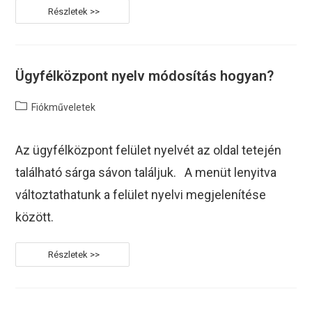
Ügyfélközpont
Felhasználók
Meghívása
És
Kezelése
Ügyfélközpont nyelv módosítás hogyan?
Post
Fiókműveletek
category:
Az ügyfélközpont felület nyelvét az oldal tetején
található sárga sávon találjuk. A menüt lenyitva
változtathatunk a felület nyelvi megjelenítése
között.
Ügyfélközpont
Nyelv
Módosítás
Hogyan?