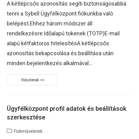
A kétlépcsős azonosítás segíti biztonságosabbá
tenni a Sybell Ügyfélközpont fiókunkba való
belépést.Ehhez három módszer áll
rendelkezésre:Időalapú tokenek (TOTP)E-mail
alapú kétfaktoros hitelesítésA kétlépcsős
azonosítás bekapcsolása és beállítása után
minden bejelentkezés alkalmával…
Sybell
Ügyfélközpont
Kétlépcsős
Azonosítás
Ügyfélközpont profil adatok és beállítások
szerkesztése
Post
Fiókműveletek
category: