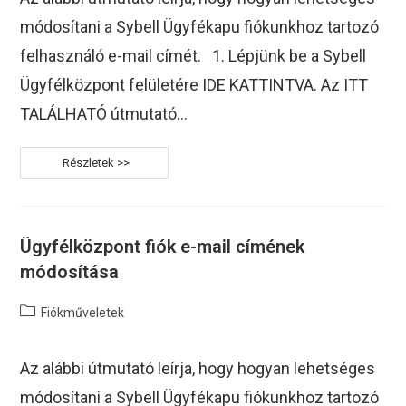
módosítani a Sybell Ügyfékapu fiókunkhoz tartozó
felhasználó e-mail címét. 1. Lépjünk be a Sybell
Ügyfélközpont felületére IDE KATTINTVA. Az ITT
TALÁLHATÓ útmutató…
Ügyfélközpont
Felhasználó
E-
Mail
Címének
Módosítása
Ügyfélközpont fiók e-mail címének
módosítása
Post
Fiókműveletek
category:
Az alábbi útmutató leírja, hogy hogyan lehetséges
módosítani a Sybell Ügyfékapu fiókunkhoz tartozó