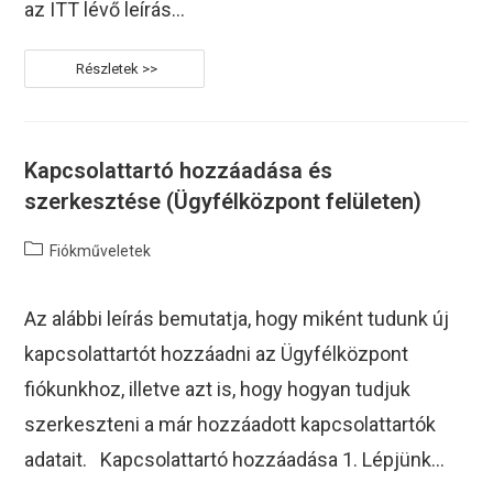
az ITT lévő leírás…
Ügyfélközpont
–
Viszonteladói
Fiók
Aktiválása
Kapcsolattartó hozzáadása és
szerkesztése (Ügyfélközpont felületen)
Post
Fiókműveletek
category:
Az alábbi leírás bemutatja, hogy miként tudunk új
kapcsolattartót hozzáadni az Ügyfélközpont
fiókunkhoz, illetve azt is, hogy hogyan tudjuk
szerkeszteni a már hozzáadott kapcsolattartók
adatait. Kapcsolattartó hozzáadása 1. Lépjünk…