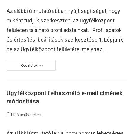
Az alábbi útmutató abban nyújt segítséget, hogy
miként tudjuk szerkeszteni az Ügyfélközpont
felületen található profil adatainkat. Profil adatok
és értesítési beállítások szerkesztése 1. Lépjünk
be az Ügyfélközpont felületére, melyhez…
Ügyfélközpont
Profil
Adatok
És
Beállítások
Szerkesztése
Ügyfélközpont felhasználó e-mail címének
módosítása
Post
Fiókműveletek
category:
Az alábbi útmutató leírja, hogy hogyan lehetséges