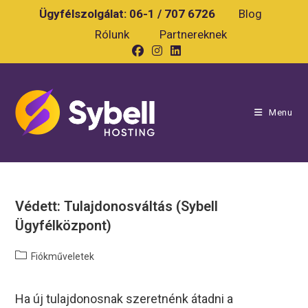
Skip
Ügyfélszolgálat:
06-1 / 707 6726
Blog
to
Rólunk
Partnereknek
content
Menu
Védett: Tulajdonosváltás (Sybell
Ügyfélközpont)
Post
Fiókműveletek
category:
Ha új tulajdonosnak szeretnénk átadni a