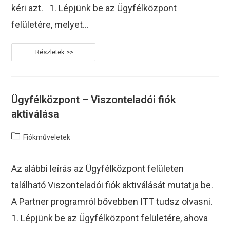
kéri azt. 1. Lépjünk be az Ügyfélközpont
felületére, melyet…
Hogyan
Tudjuk
Megnézni
A
Sybell
Ügyfélközpont
PIN
Ügyfélközpont – Viszonteladói fiók
Kódunkat?
aktiválása
Post
Fiókműveletek
category:
Az alábbi leírás az Ügyfélközpont felületen
található Viszonteladói fiók aktiválását mutatja be.
A Partner programról bővebben ITT tudsz olvasni.
1. Lépjünk be az Ügyfélközpont felületére, ahova