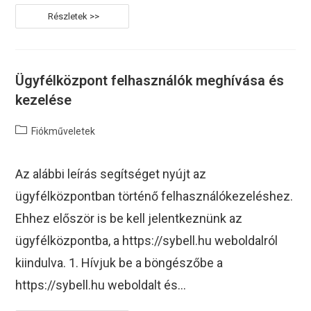
Kapcsolattartó
Hozzáadása
És
Szerkesztése
(Ügyfélközpont
Felületen)
Ügyfélközpont felhasználók meghívása és
kezelése
Post
Fiókműveletek
category:
Az alábbi leírás segítséget nyújt az
ügyfélközpontban történő felhasználókezeléshez.
Ehhez először is be kell jelentkeznünk az
ügyfélközpontba, a https://sybell.hu weboldalról
kiindulva. 1. Hívjuk be a böngészőbe a
https://sybell.hu weboldalt és…