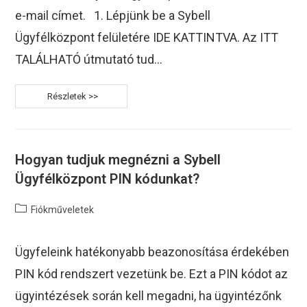
e-mail címet. 1. Lépjünk be a Sybell
Ügyfélközpont felületére IDE KATTINTVA. Az ITT
TALÁLHATÓ útmutató tud…
Ügyfélközpont
Fiók
E-
Mail
Címének
Módosítása
Hogyan tudjuk megnézni a Sybell
Ügyfélközpont PIN kódunkat?
Post
Fiókműveletek
category:
Ügyfeleink hatékonyabb beazonosítása érdekében
PIN kód rendszert vezetünk be. Ezt a PIN kódot az
ügyintézések során kell megadni, ha ügyintézőnk