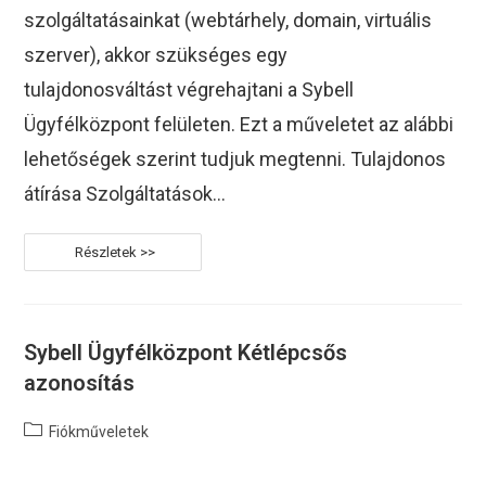
szolgáltatásainkat (webtárhely, domain, virtuális
szerver), akkor szükséges egy
tulajdonosváltást végrehajtani a Sybell
Ügyfélközpont felületen. Ezt a műveletet az alábbi
lehetőségek szerint tudjuk megtenni. Tulajdonos
átírása Szolgáltatások…
Védett:
Tulajdonosváltás
(Sybell
Ügyfélközpont)
Sybell Ügyfélközpont Kétlépcsős
azonosítás
Post
Fiókműveletek
category: